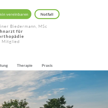
min vereinbaren
Notfall
iner Biedermann, MSc
hnarzt für
orthopädie
O
Mitglied
atung
Therapie
Praxis