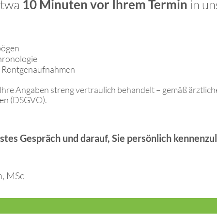
 etwa
10 Minuten vor Ihrem Termin
in un
bögen
hronologie
r Röntgenaufnahmen
 Ihre Angaben streng vertraulich behandelt – gemäß ärztlic
ien (DSGVO).
rstes Gespräch und darauf, Sie persönlich kennenzu
n, MSc