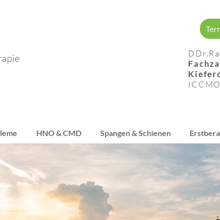
Ter
DDr.
Ra
rapie
Fachza
Kiefer
ICCM
bleme
HNO & CMD
Spangen & Schienen
Erstber